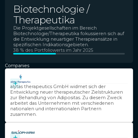
Biotechnologie /
Therapeutika
Die Projektgesellschaften im Bereich
Biotechnologie/Therapeutika fokussieren sich auf
die Entwicklung neuartiger Therapieansätze in
spezifischen Indikationsgebieten.
38 % des Portfoliowerts im Jahr 2025
Companies
+
alytas therapeutics GmbH widmet sich der
Entwicklung neuer therapeutischer Zielstrukturen
zur Behandlung von Adipositas. Zu diesem Zweck
arbeitet das Unternehmen mit verschiedenen
nationalen und internationalen Partnern
zusammen.
+