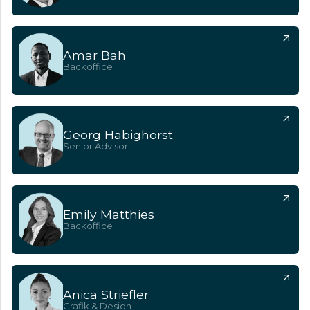
Amar Bah
Backoffice
Georg Habighorst
Senior Advisor
Emily Matthies
Backoffice
Anica Striefler
Grafik & Design