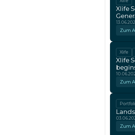
Xlife
Xlife
Gener
13.06.20
Zum Ar
Xlife
Xlife
begin
10.06.20
Zum Ar
Portfol
Landst
03.06.20
Zum Ar