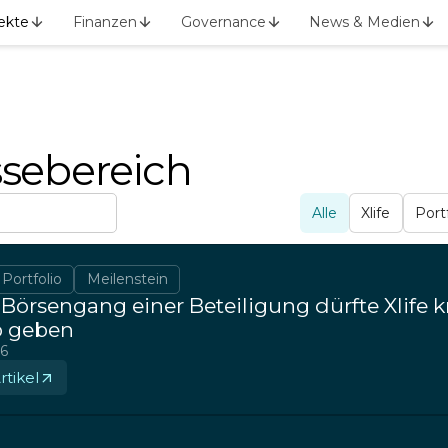
ekte
Finanzen
Governance
News & Medien
ssebereich
Alle
Xlife
Port
Portfolio
Meilenstein
 Börsengang einer Beteiligung dürfte Xlife k
 geben
26
tikel