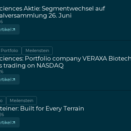
 Sciences Aktie: Segmentwechsel auf
alversammlung 26. Juni
26
tikel
Portfolio
Meilenstein
 Sciences: Portfolio company VERAXA Biotec
s trading on NASDAQ
26
tikel
io
Meilenstein
einer: Built for Every Terrain
26
tikel