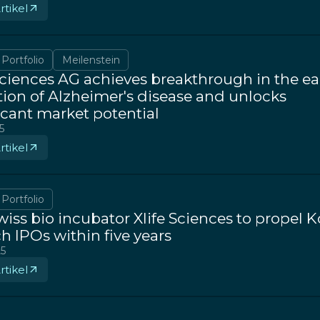
tikel
Portfolio
Meilenstein
Sciences AG achieves breakthrough in the ea
ion of Alzheimer's disease and unlocks
icant market potential
5
tikel
Portfolio
iss bio incubator Xlife Sciences to propel 
h IPOs within five years
25
tikel