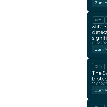
Zum Ar
Xlife
Xlife 
detect
signif
01.12.202
Zum Ar
Xlife
The Sw
biotec
16.06.20
Zum Ar