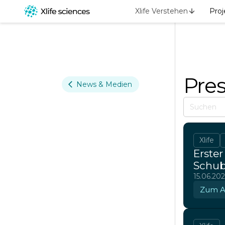
Xlife Verstehen
Proj
Pre
News & Medien
Xlife
Erster
Schub
15.06.20
Zum Ar