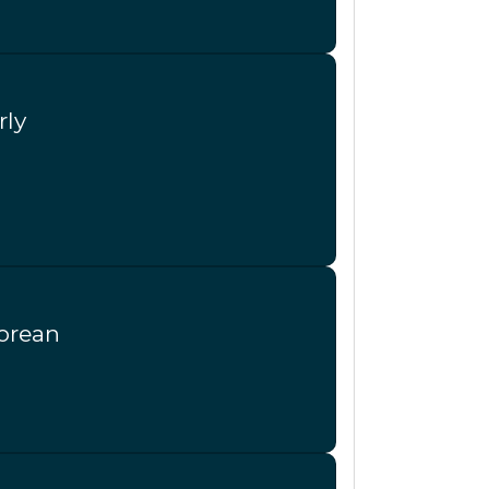
rly
Korean