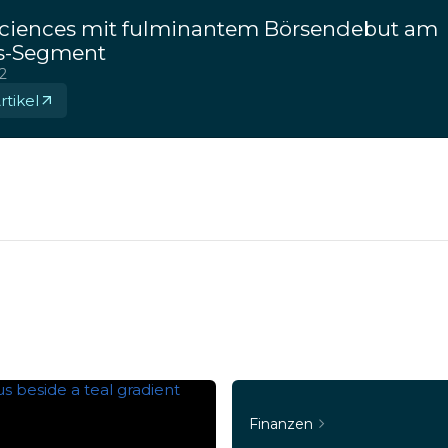
 Sciences mit fulminantem Börsendebut am
s-Segment
2
tikel
Finanzen