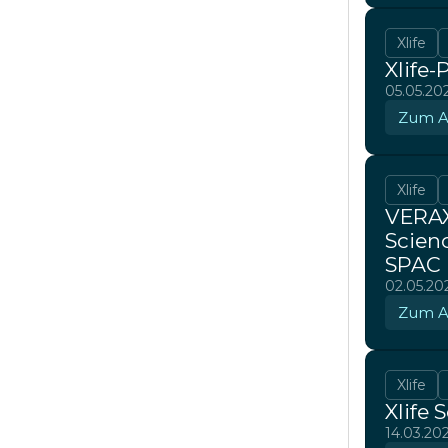
Xlife
Xlife-
05.05.20
Zum Ar
Xlife
VERAXA
Scienc
SPAC i
02.05.20
Zum Ar
Xlife
Xlife 
14.03.20