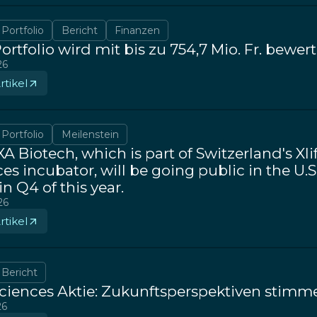
Portfolio
Bericht
Finanzen
Portfolio wird mit bis zu 754,7 Mio. Fr. bewert
26
tikel
Portfolio
Meilenstein
 Biotech, which is part of Switzerland's Xli
es incubator, will be going public in the U.S.
n Q4 of this year.
26
tikel
Bericht
Sciences Aktie: Zukunftsperspektiven stimm
26