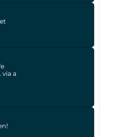
et
fe
 via a
en!